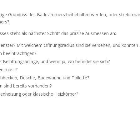
sherige Grundriss des Badezimmers beibehalten werden, oder strebt m
mers?
sses steht als nächster Schritt das präzise Ausmessen an:
Fenster? Mit welchem Öffnungsradius sind sie versehen, und könnten 
 beeinträchtigen?
ne Belüftungsanlage, und wenn ja, wo befindet sie sich?
den muss?
chbecken, Dusche, Badewanne und Toilette?
n sind bereits vorhanden?
odenheizung oder klassische Heizkörper?